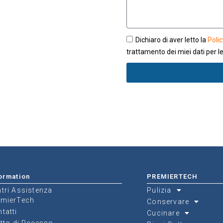
Dichiaro di aver letto la
Polic
trattamento dei miei dati per le 
ormation
PREMIERTECH
tri Assistenza
Pulizia
emierTech
Conservare
tatti
Cucinare
itto di Recesso