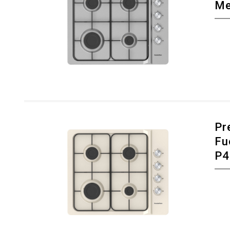
Me
Pr
Fu
P4