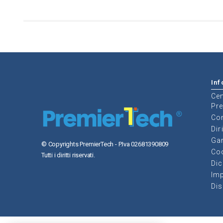
Inf
Cen
Pr
Con
Dir
Gar
© Copyrights PremierTech - P.Iva 02681390809
Coo
Tutti i diritti riservati.
Dic
Imp
Di