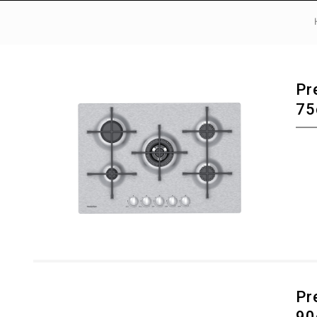
Pr
75
Pr
90