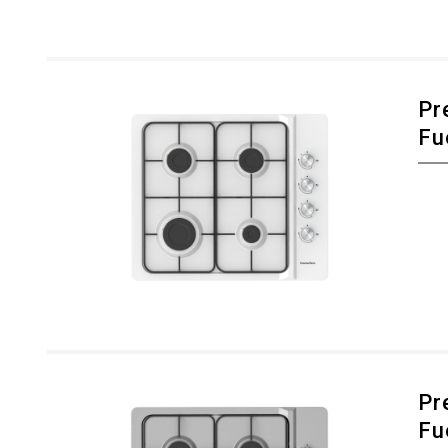
Pr
Fu
Pr
Fu