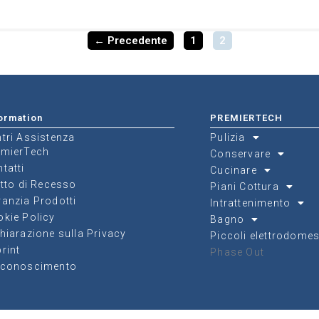
← Precedente
1
2
ormation
PREMIERTECH
tri Assistenza
Pulizia
emierTech
Conservare
tatti
Cucinare
itto di Recesso
Piani Cottura
anzia Prodotti
Intrattenimento
kie Policy
Bagno
hiarazione sulla Privacy
Piccoli elettrodomes
rint
Phase Out
sconoscimento