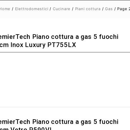
Home
/
Elettrodomestici
/
Cucinare
/
Piani cottura
/
Gas
/ Page 
emierTech Piano cottura a gas 5 fuochi
cm Inox Luxury PT755LX
emierTech Piano cottura a gas 5 fuochi
cm Vetro P590VL