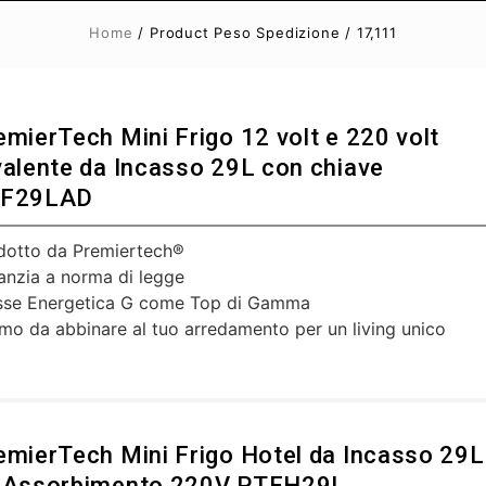
Home
/ Product Peso Spedizione / 17,111
emierTech Mini Frigo 12 volt e 220 volt
valente da Incasso 29L con chiave
F29LAD
dotto da Premiertech®
anzia a norma di legge
sse Energetica G come Top di Gamma
imo da abbinare al tuo arredamento per un living unico
emierTech Mini Frigo Hotel da Incasso 29L
 Assorbimento 220V PTFH29L