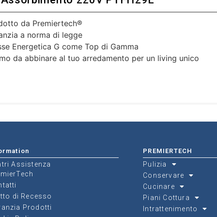
dotto da Premiertech®
anzia a norma di legge
sse Energetica G come Top di Gamma
imo da abbinare al tuo arredamento per un living unico
ormation
PREMIERTECH
tri Assistenza
Pulizia
emierTech
Conservare
tatti
Cucinare
itto di Recesso
Piani Cottura
anzia Prodotti
Intrattenimento