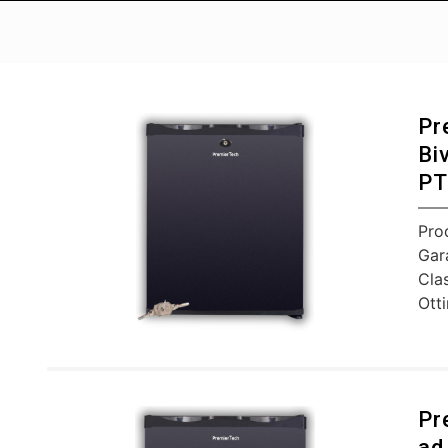
Pr
Bi
PT
Pro
Gar
Cla
Ott
Pr
ad