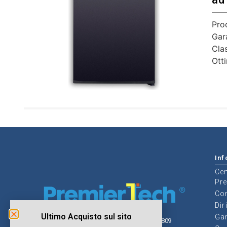
Pro
Gar
Cla
Ott
Inf
Cen
Pr
Con
Dir
Ultimo Acquisto sul sito
Gar
© Copyrights PremierTech - P.Iva 02681390809