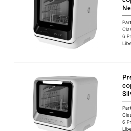
Ne
Par
Cla
6 P
Libe
Pr
co
Sil
Par
Cla
6 P
Libe