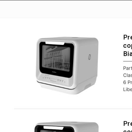
Pr
co
Bi
Par
Cla
6 P
Libe
Pr
co