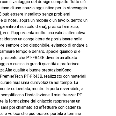
a con il vantaggio del design compatto. Tutto ciò
tano di uno spazio aggiuntivo per lo stoccaggio
B può essere installato senza problemi
nze di hotel, sopra un mobile o un tavolo, dentro un
arantire il ricircolo d’aria), presso farmacie,
r), ecc. Rappresenta inoltre una valida alternativa
esiderano un congelatore da posizionare nella
ere sempre cibo disponibile, evitando di andare a
sparmiare tempo e denaro, specie quando si è
ar presente che PT-FR43B diventa un alleato
iaggio o cucina in grandi quantità e preferisce
enza.Alta qualità e buone prestazioniSono
e PremierTech PT-FR43B, realizzato con materiali
 assicurare massima durevolezza nel tempo. La
ente coibentata, mentre la porta reversibile, a
, semplificano l’installazione.Il mini freezer PT-
e la formazione del ghiaccio rappresenta un
e sarà poi chiamato ad effettuare con cadenza
ce e veloce che può essere portata a termine