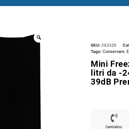
SKU:
343329
Cat
Tags:
Conservare
,
E
Mini Free
litri da -
39dB Pre
Centralino