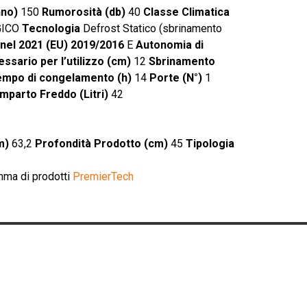
nno)
150
Rumorosità (db)
40
Classe Climatica
GICO
Tecnologia
Defrost Statico (sbrinamento
 nel 2021 (EU) 2019/2016
E
Autonomia di
ssario per l’utilizzo (cm)
12
Sbrinamento
mpo di congelamento (h)
14
Porte (N°)
1
mparto Freddo (Litri)
42
m)
63,2
Profondità Prodotto (cm)
45
Tipologia
amma di prodotti
PremierTech