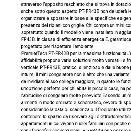
attraverso l’apposito raschietto che si trova in dotazi
anche sotto questo aspetto PT-FR43B non deluderà le 
organizzare e spostare in base alle specifiche esige
presenza dei ripiani con griglie. Chi compra un mini 
soprattutto quando il modello viene installato in aggi
FR43B, in classe di efficienza energetica E, garantisc
progettato per rispettare l’ambiente.
PremierTech PT-FR43B per la massima funzionalitàL’
affidabilità propone varie soluzioni molto versatili e 
verticale PT-FR43B, pratico, silenzioso e dalle buon
intuire, il mini congelatore non è altro che una variante
da invidiare al suo collega maggiore, in quanto le fun
un’opzione perfette per chi abita in piccole case, ha 
l’abitudine di congelare molte provviste.Essendo un mo
alimenti in modo ordinato e schematico, ovvero di spo
considerando la data di scadenza o il frequente utilizz
contenere lo spazio da riservare agli elettrodomestici 
appartamenti in cui vivono nuclei familiari con poche
con i frigoriferi convenzionali, PT-FR43B può essere u