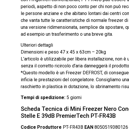
periodi, aspetto di non poco conto per chi non può re
le persone anziane e che abitano lontani dai centri c
che vanta tutte le caratteristiche di normale freezer d
una versione ridimensionata, semplice da spostare, qui
ad esempio un trasferimento o una breve gita.
Ulteriori dettagli
Dimensioni e peso 47 x 45 x 63cm – 20kg
L’articolo è utilizzabile per libera installazione, non è 
senza il corretto ricircolo d’aria danneggerà il prodott
*Questo modello è un Freezer DEFROST, di conseguen
inficia le prestazioni del congelatore. Consigliamo un
raschietto in plastica in dotazione, lo sbrinamento ris
Tempi di spedizione:
5 giorni
Scheda Tecnica di Mini Freezer Nero Conge
Stelle E 39dB PremierTech PT-FR43B
Codice Produttore
PT-FR43B
EAN
805051938012