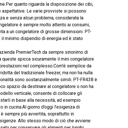
one.Per quanto riguarda la disposizione dei cibi,
aspettative. Le varie provviste si possono
nza e senza alcun problema, considerata la
congelatore è sempre molto attento ai consumi,
unta a un congelatore di grosse dimensioni. PT-
e il minimo dispendio di energia ed è stato
azienda PremierTech da sempre sinonimo di
fra queste spicca sicuramente il mini congelatore
e prestazioni nel complesso.Com’è semplice da
 ridotta del tradizionale freezer, ma non ha nulla
zionalità sono sostanzialmente simili. PT-FR43B è
poco spazio da destinare al congelatore o non ha
dello verticale, consente di collocare gli
starli in base alla necessità, ad esempio
o in cucina.Al giorno d’oggi l’esigenza di
è sempre più avvertita, soprattutto in
 esigenze. Allo stesso modo di ciò che avviene
sato per conservare gli alimenti per lunghi