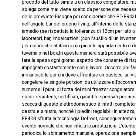
prodotto del tutto simile a un classico congelatore, m
spiega come mai viene scelto da persone che necessi
delle provviste.Bisogna poi considerare che PT-FR43
nell’angolo bar del proprio living, all’interno delle sta
armadio (se rispettata la tolleranza di 12cm per lato a g
laboratori, bar, imbarcazioni (con l’ausilio di un inverte
per coloro che abitano in un piccolo appartamento e d
taverna o nel box.In questa maniera sarà possibile av
fare la spesa ogni giorno, aspetto che consente di ri
impegnati costantemente con il lavoro. Occorre poi f
irrinunciabile per chi deve affrontare un trasloco, un v
congelare le singole porzioni da utilizzare all’occorr
numerosi i punti di forza del mini freezer congelator
solidi, resistenti, certificati, garantiti e pensati per
scocca di questo elettrodomestico è infatti completam
destra e sinistra, nonché i piedini regolabili in altezza
FR43B sfrutta la tecnologia Defrost, conseguentement
evento normale che non inficia le prestazioni. L’utent
periodica lo sbrinamento manuale, operazione sempli