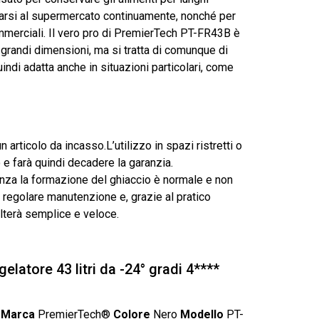
carsi al supermercato continuamente, nonché per
ommerciali. Il vero pro di PremierTech PT-FR43B è
i grandi dimensioni, ma si tratta di comunque di
ndi adatta anche in situazioni particolari, come
un articolo da incasso.L’utilizzo in spazi ristretti o
o e farà quindi decadere la garanzia.
za la formazione del ghiaccio è normale e non
a regolare manutenzione e, grazie al pratico
ulterà semplice e veloce.
latore 43 litri da -24° gradi 4****
6
Marca
PremierTech®
Colore
Nero
Modello
PT-