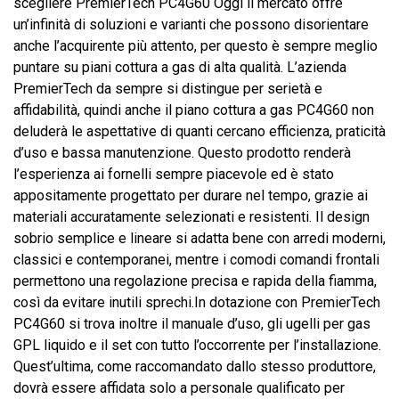
scegliere PremierTech PC4G60 Oggi il mercato offre
un’infinità di soluzioni e varianti che possono disorientare
anche l’acquirente più attento, per questo è sempre meglio
puntare su piani cottura a gas di alta qualità. L’azienda
PremierTech da sempre si distingue per serietà e
affidabilità, quindi anche il piano cottura a gas PC4G60 non
deluderà le aspettative di quanti cercano efficienza, praticità
d’uso e bassa manutenzione. Questo prodotto renderà
l’esperienza ai fornelli sempre piacevole ed è stato
appositamente progettato per durare nel tempo, grazie ai
materiali accuratamente selezionati e resistenti. Il design
sobrio semplice e lineare si adatta bene con arredi moderni,
classici e contemporanei, mentre i comodi comandi frontali
permettono una regolazione precisa e rapida della fiamma,
così da evitare inutili sprechi.In dotazione con PremierTech
PC4G60 si trova inoltre il manuale d’uso, gli ugelli per gas
GPL liquido e il set con tutto l’occorrente per l’installazione.
Quest’ultima, come raccomandato dallo stesso produttore,
dovrà essere affidata solo a personale qualificato per