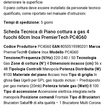
deteriorare la superficie.
Il piano cottura deve essere installato da personale tecnico
qualificato, come riportato nel manuale d’istruzioni.
Tempi di spedizione:
5 giorni
Scheda Tecnica di Piano cottura a gas 4
fuochi 60cm Inox PremierTech PC4G60
Codice Produttore
PC4G60
EAN
8050519380201
Marca
PremierTech®
Colore
Inox
Modello
PC4G60
Tensione/Frequenza (V/Hz)
220-240 / 50
Tecnologia
Gas
Zone di cottura (N°)
4
Dimensioni incasso (cm)
56 x
48
Tipologia Controlli
Manopola
Potenza Distribuita (W)
8100
Materiale del piano
Acciaio Inox
Tipo di griglia
In
ghisa
Gas
Ugelli per GPL gas liquido inclusi – Predisposto
per gas metano (20mb)
Potenza totale gas (Watt)
8.100
Tipo di accensione
Accensione elettrica integrata nella
manopola
Posizione comandi
Frontale
Tipo di Bruciatori
Bruciatori Sabaf® di alta qualità – 1 Bruciatore Multi Corona