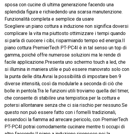
sposa con cucine di ultima generazione facendo una
splendida figura e richiedendo una scarsa manutenzione.
Funzionalità completa e semplice da usare
Scegliere un piano cottura a induzione non significa doversi
complicare la vita ma piuttosto ottimizzare i tempi quando
si parla di cuocere i cibi, risparmiando tempo ed energia.Il
piano cottura PremierTech PT-PC4I è in tal senso un top di
gamma, poiché offre numerose soluzioni ma le rende di
facile applicazione.Presenta uno schermo touch a led, che
si illumina in maniera utile e può essere manovrato solo con
la punta delle dita.Avrai la possibilità di impostare ben 9
diverse intensità, così da modularle a seconda di ciò che
bolle in pentola.Tra le funzioni utili troviamo quella del timer,
che consente di stabilire una tempistica per la cottura e
potersi allontanare senza che ci sia rischio per nessuno.Se
questo non può essere fatto con i fornelli tradizionali,
essendoci la fiamma ad arrecare pericolo, con PremierTech
PT-PC4I potrai comodamente cucinare mentre ti occupi di
altre faccende.Il piano a induzione riconosce poi la