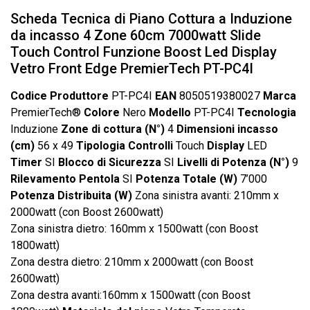
Scheda Tecnica di Piano Cottura a Induzione
da incasso 4 Zone 60cm 7000watt Slide
Touch Control Funzione Boost Led Display
Vetro Front Edge PremierTech PT-PC4I
Codice Produttore
PT-PC4I
EAN
8050519380027
Marca
PremierTech®
Colore
Nero
Modello
PT-PC4I
Tecnologia
Induzione
Zone di cottura (N°)
4
Dimensioni incasso
(cm)
56 x 49
Tipologia Controlli
Touch
Display
LED
Timer
SI
Blocco di Sicurezza
SI
Livelli di Potenza (N°)
9
Rilevamento Pentola
SI
Potenza Totale (W)
7’000
Potenza Distribuita (W)
Zona sinistra avanti: 210mm x
2000watt (con Boost 2600watt)
Zona sinistra dietro: 160mm x 1500watt (con Boost
1800watt)
Zona destra dietro: 210mm x 2000watt (con Boost
2600watt)
Zona destra avanti:160mm x 1500watt (con Boost