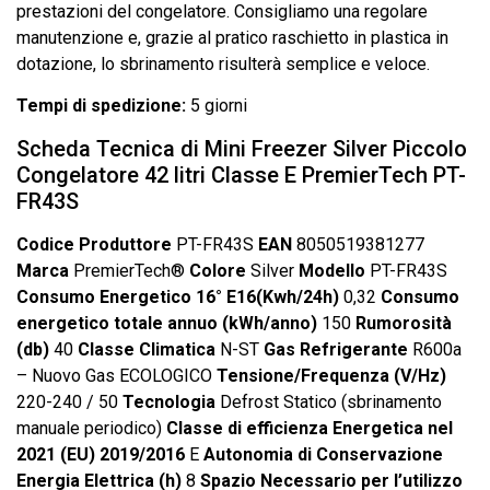
prestazioni del congelatore. Consigliamo una regolare
manutenzione e, grazie al pratico raschietto in plastica in
dotazione, lo sbrinamento risulterà semplice e veloce.
Tempi di spedizione:
5 giorni
Scheda Tecnica di Mini Freezer Silver Piccolo
Congelatore 42 litri Classe E PremierTech PT-
FR43S
Codice Produttore
PT-FR43S
EAN
8050519381277
Marca
PremierTech®
Colore
Silver
Modello
PT-FR43S
Consumo Energetico 16° E16(Kwh/24h)
0,32
Consumo
energetico totale annuo (kWh/anno)
150
Rumorosità
(db)
40
Classe Climatica
N-ST
Gas Refrigerante
R600a
– Nuovo Gas ECOLOGICO
Tensione/Frequenza (V/Hz)
220-240 / 50
Tecnologia
Defrost Statico (sbrinamento
manuale periodico)
Classe di efficienza Energetica nel
2021 (EU) 2019/2016
E
Autonomia di Conservazione
Energia Elettrica (h)
8
Spazio Necessario per l’utilizzo