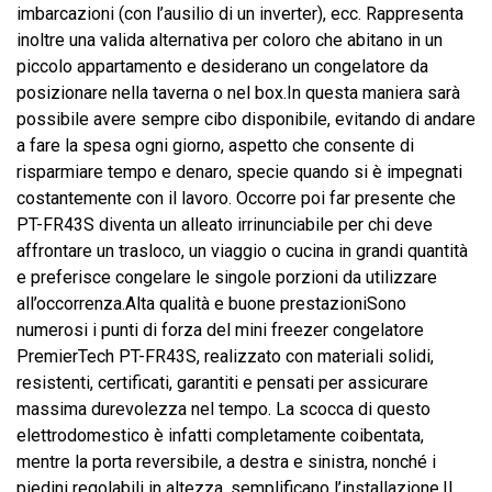
imbarcazioni (con l’ausilio di un inverter), ecc. Rappresenta
inoltre una valida alternativa per coloro che abitano in un
piccolo appartamento e desiderano un congelatore da
posizionare nella taverna o nel box.In questa maniera sarà
possibile avere sempre cibo disponibile, evitando di andare
a fare la spesa ogni giorno, aspetto che consente di
risparmiare tempo e denaro, specie quando si è impegnati
costantemente con il lavoro. Occorre poi far presente che
PT-FR43S diventa un alleato irrinunciabile per chi deve
affrontare un trasloco, un viaggio o cucina in grandi quantità
e preferisce congelare le singole porzioni da utilizzare
all’occorrenza.Alta qualità e buone prestazioniSono
numerosi i punti di forza del mini freezer congelatore
PremierTech PT-FR43S, realizzato con materiali solidi,
resistenti, certificati, garantiti e pensati per assicurare
massima durevolezza nel tempo. La scocca di questo
elettrodomestico è infatti completamente coibentata,
mentre la porta reversibile, a destra e sinistra, nonché i
piedini regolabili in altezza, semplificano l’installazione.Il