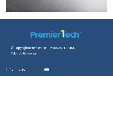
© Copyrights PremierTech - P.Iva 02681390809
Tutti i diritti riservati.
Information
PREMIERTECH
FOLLOW US ON