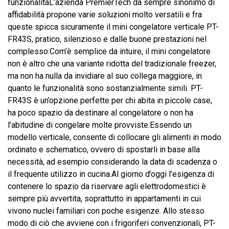
funzionalitàL’azienda PremierTech da sempre sinonimo di
affidabilità propone varie soluzioni molto versatili e fra
queste spicca sicuramente il mini congelatore verticale PT-
FR43S, pratico, silenzioso e dalle buone prestazioni nel
complesso.Com’è semplice da intuire, il mini congelatore
non è altro che una variante ridotta del tradizionale freezer,
ma non ha nulla da invidiare al suo collega maggiore, in
quanto le funzionalità sono sostanzialmente simili. PT-
FR43S è un’opzione perfette per chi abita in piccole case,
ha poco spazio da destinare al congelatore o non ha
l’abitudine di congelare molte provviste.Essendo un
modello verticale, consente di collocare gli alimenti in modo
ordinato e schematico, ovvero di spostarli in base alla
necessità, ad esempio considerando la data di scadenza o
il frequente utilizzo in cucina.Al giorno d’oggi l’esigenza di
contenere lo spazio da riservare agli elettrodomestici è
sempre più avvertita, soprattutto in appartamenti in cui
vivono nuclei familiari con poche esigenze. Allo stesso
modo di ciò che avviene con i frigoriferi convenzionali, PT-