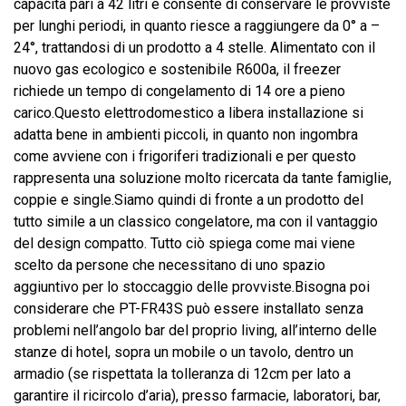
capacità pari a 42 litri e consente di conservare le provviste
per lunghi periodi, in quanto riesce a raggiungere da 0° a –
24°, trattandosi di un prodotto a 4 stelle. Alimentato con il
nuovo gas ecologico e sostenibile R600a, il freezer
richiede un tempo di congelamento di 14 ore a pieno
carico.Questo elettrodomestico a libera installazione si
adatta bene in ambienti piccoli, in quanto non ingombra
come avviene con i frigoriferi tradizionali e per questo
rappresenta una soluzione molto ricercata da tante famiglie,
coppie e single.Siamo quindi di fronte a un prodotto del
tutto simile a un classico congelatore, ma con il vantaggio
del design compatto. Tutto ciò spiega come mai viene
scelto da persone che necessitano di uno spazio
aggiuntivo per lo stoccaggio delle provviste.Bisogna poi
considerare che PT-FR43S può essere installato senza
problemi nell’angolo bar del proprio living, all’interno delle
stanze di hotel, sopra un mobile o un tavolo, dentro un
armadio (se rispettata la tolleranza di 12cm per lato a
garantire il ricircolo d’aria), presso farmacie, laboratori, bar,