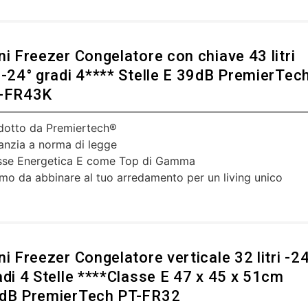
ni Freezer Congelatore con chiave 43 litri
 -24° gradi 4**** Stelle E 39dB PremierTec
-FR43K
dotto da Premiertech®
anzia a norma di legge
sse Energetica E come Top di Gamma
imo da abbinare al tuo arredamento per un living unico
ni Freezer Congelatore verticale 32 litri -2
adi 4 Stelle ****Classe E 47 x 45 x 51cm
dB PremierTech PT-FR32