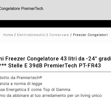
 Congelatore PremierTech.
Home
/
Elettrodomestici
/
Conservare
/ Freezer Congelatori
ni Freezer Congelatore 43 litri da -24° grad
*** Stelle E 39dB PremierTech PT-FR43
dotto da Premiertech®
anzia a norma di legge
sse Energetica E come Top di Gamma
imo da abbinare al tuo arredamento per un living unico