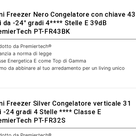
ni Freezer Nero Congelatore con chiave 43
ri da -24° gradi 4**** Stelle E 39dB
emierTech PT-FR43BK
dotto da Premiertech®
anzia a norma di legge
sse Energetica E come Top di Gamma
imo da abbinare al tuo arredamento per un living unico
ni Freezer Silver Congelatore verticale 31
ri -24 gradi 4 Stelle **** Classe E
emierTech PT-FR32S
dotto da Premiertech®