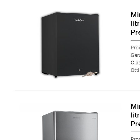
Mi
lit
Pr
Pro
Gar
Cla
Ott
Mi
lit
Pr
Pro