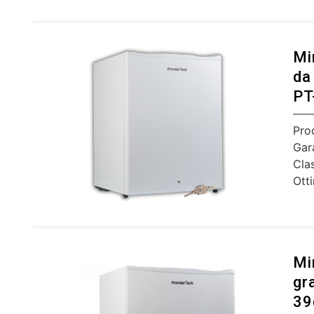
Mi
da
PT
Pro
Gar
Cla
Ott
Mi
gr
39