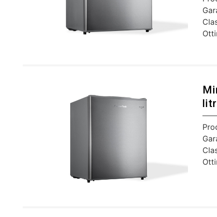
Gar
Cla
Ott
Mi
li
Pro
Gar
Cla
Ott