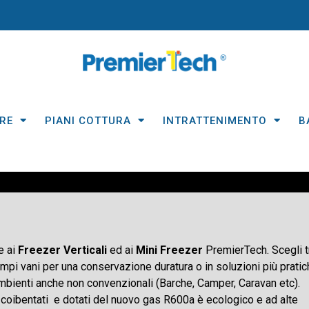
RE
PIANI COTTURA
INTRATTENIMENTO
B
e ai
Freezer Verticali
ed ai
Mini Freezer
PremierTech. Scegli t
di ampi vani per una conservazione duratura o in soluzioni più prati
i ambienti anche non convenzionali (Barche, Camper, Caravan etc).
e coibentati e dotati del nuovo gas R600a è ecologico e ad alte