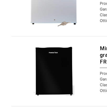
Pro
Gar
Cla
Ott
Mi
gr
FR
Pro
Gar
Cla
Ott