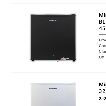
Mi
BL
45
Pro
Gar
Cla
Ott
Mi
32
x 