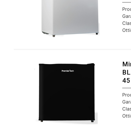
Pro
Gar
Cla
Ott
Mi
BL
45
Pro
Gar
Cla
Ott