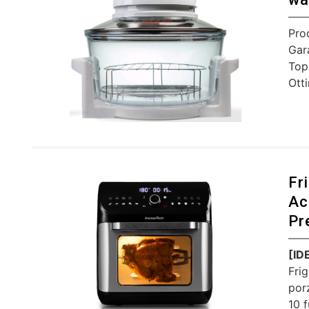
Pro
Gar
Top
Ott
Fri
Ac
Pr
[ID
Frig
porz
10 f