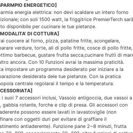
SPARMPIO ENERGETICO]
parmia energia elettrica: non devi scaldare un intero forno
izionale; con soli 1500 watt, la friggitrice PremierTerch sar
to disponibile per cucinare le tue pietanze.
 MODALITA’ DI COTTURA]
ai cuocere al forno, pizza, patatine fritte, scongelare,
arare verdure, torte, ali di pollo fritte, cosce di pollo fritte,
ottimo barbecue, gustare frutta secca,cucinare frutti di mar
altro ancora. Con 10 Funzioni avrai la massima praticità.
ta impostare un programma desiderato per iniziare a la
parazione desiderata dele tue pietanze. Con la pratica
opola centrale regolarai il tempo e la temperatura.
CCESSORIATA]
 i suoi 7 accessori inclusi, Vassoio antigoccia, due vassoi a
, gabbia rotante, forche e clip di presa. Gli accessori con
iaderente possono essere lavati in lavastoviglie (non
finare con oggetti duri per evitare di graffiare il
estimento antiaderente). Funzione pane 2~8 minuti, frutta