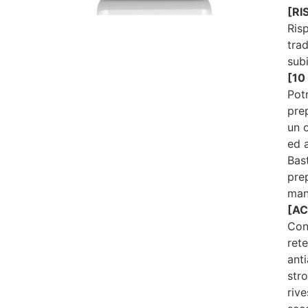
[RI
Ris
trad
subi
[10
Potr
prep
un 
ed 
Bas
pre
man
[A
Con
rete
ant
stro
riv