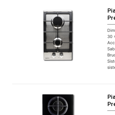
Pi
Pr
Dim
30 
Acc
Sab
Bruc
Sis
sis
Pi
Pr