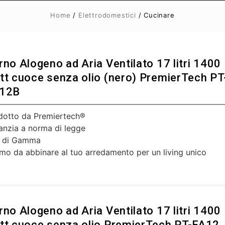
Home
/
Elettrodomestici
/ Cucinare
rno Alogeno ad Aria Ventilato 17 litri 1400
tt cuoce senza olio (nero) PremierTech PT
12B
dotto da Premiertech®
anzia a norma di legge
 di Gamma
imo da abbinare al tuo arredamento per un living unico
rno Alogeno ad Aria Ventilato 17 litri 1400
tt cuoce senza olio PremierTech PT-FA12