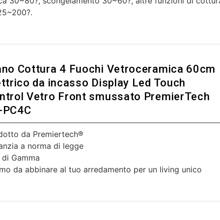
ca 30~80?, scongelamento 30~60?, altre funzioni di cottur
25~200?.
ano Cottura 4 Fuochi Vetroceramica 60cm
ettrico da incasso Display Led Touch
ntrol Vetro Front smussato PremierTech
-PC4C
dotto da Premiertech®
anzia a norma di legge
 di Gamma
imo da abbinare al tuo arredamento per un living unico