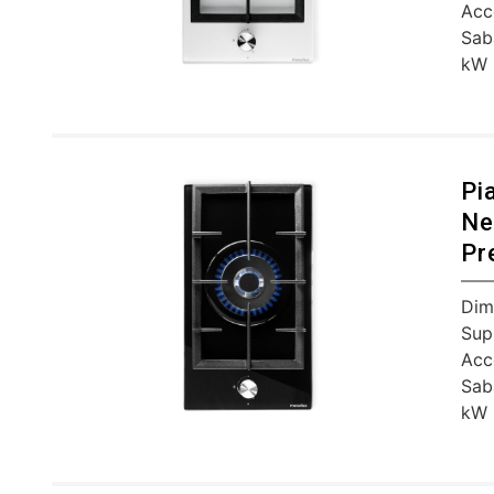
Acc
Sab
kW
Pi
Ne
Pr
Dim
Sup
Acc
Sab
kW