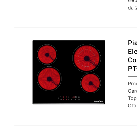
sec
da 
Pi
El
Co
PT
Pro
Gar
Top
Ott