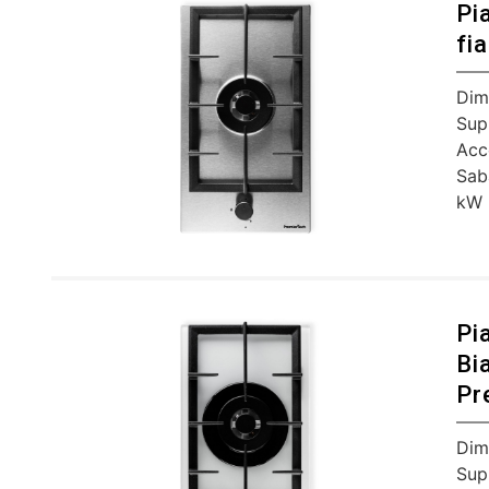
Pi
fi
Dim
Sup
Acc
Sab
kW
Pi
Bi
Pr
Dim
Sup