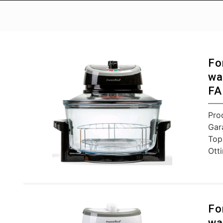
Fo
wa
FA
Pro
Gar
Top
Ott
Fo
wa