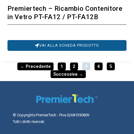
Premiertech – Ricambio Contenitore
in Vetro PT-FA12 / PT-FA12B
VAI ALLA SCHEDA PRODOTTO
← Precedente
1
2
3
4
5
Successiva →
© Copyrights PremierTech - P.Iva 02681390809
Tutti i diritti riservati.